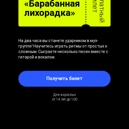
Б
е
с
п
л
а
т
н
ы
й
и
л
е
б
т
«Барабанная
лихорадка»
На два часа вы станете ударником в муз-
группе
!
Научитесь играть ритмы от простых к
сложным. Сыграете несколько песен вместе с
гитарой и вокалом.
Получить билет
Для взрослых
от 14 лет до 100