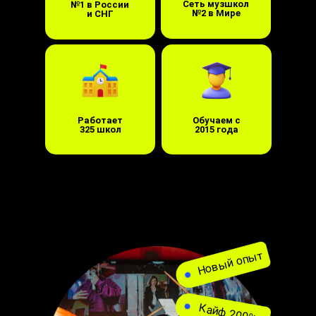
Сеть музшкол
№1 в России
№2 в Мире
и СНГ
Работает
Обучаем с
325 школ
2015 года
Новый опыт
Кайф 200%